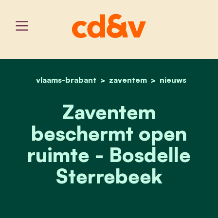
vlaams-brabant
home
zaventem
zaventem beschermt open
nieuws
Zaventem
beschermt open
ruimte - Bosdelle
Sterrebeek