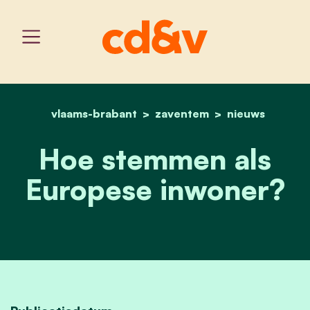
vlaams-brabant
home
zaventem
hoe stemmen als europe
nieuws
Hoe stemmen als
Europese inwoner?