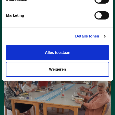
ruimte
Gemeente beschermt gebied van bijna
Marketing
acht voetbalvelden groot.
lees meer
Details tonen
Alles toestaan
Weigeren