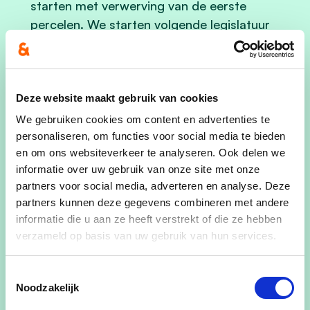
starten met verwerving van de eerste
percelen. We starten volgende legislatuur
graag met de aanleg, zeker het deel tussen
Klei en Merchtem- station is prioriteit.
(Mobiele) (buurt)fietsenstallingen met
Deze website maakt gebruik van cookies
lokfietsen.
Om onze fietsen veilig te kunnen
We gebruiken cookies om content en advertenties te
achterlaten investeerden we in
personaliseren, om functies voor social media te bieden
fietsenstallingen met beugels. We kochten ook
en om ons websiteverkeer te analyseren. Ook delen we
mobiele fietsbeugels die bij elk evenement
informatie over uw gebruik van onze site met onze
eenvoudig opgezet kunnen worden. Om de
partners voor social media, adverteren en analyse. Deze
fietsdiefstallen, aan te pakken willen we
partners kunnen deze gegevens combineren met andere
informatie die u aan ze heeft verstrekt of die ze hebben
inzetten op lokfietsen, dit is sinds kort
verzameld op basis van uw gebruik van hun services.
mogelijk door een wetswijziging en een
efficiënt middel in de strijd tegen fietsdieven.
Toestemmingsselectie
We willen verder investeren in comfort met
Noodzakelijk
lockers voor o.a. fietshelmen aan het station