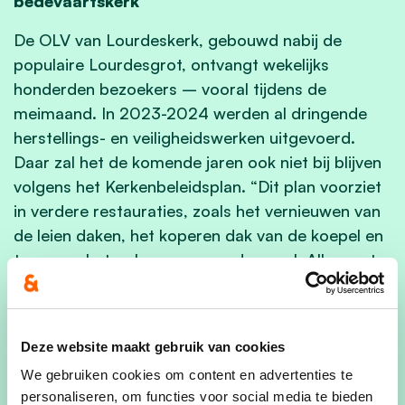
bedevaartskerk
De OLV van Lourdeskerk, gebouwd nabij de
populaire Lourdesgrot, ontvangt wekelijks
honderden bezoekers – vooral tijdens de
meimaand. In 2023-2024 werden al dringende
herstellings- en veiligheidswerken uitgevoerd.
Daar zal het de komende jaren ook niet bij blijven
volgens het Kerkenbeleidsplan. “Dit plan voorziet
in verdere restauraties, zoals het vernieuwen van
de leien daken, het koperen dak van de koepel en
toren, en het opknappen van de gevel. Alles met
het oog op een duurzaam behoud van de basiliek
als bedevaartsoord. Het Kerkenbeleidsplan
categoriseert de basiliek ook als A-kerk.”
Deze website maakt gebruik van cookies
We gebruiken cookies om content en advertenties te
personaliseren, om functies voor social media te bieden