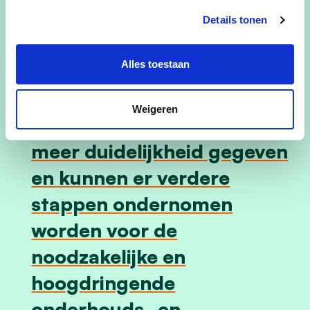
op het overleg van 28 januari 2025. Deze
Details tonen
inventaris zal de rode draad zijn voor de rol van
onze kerken in de gemeente.
Alles toestaan
Weigeren
Op deze manier wordt er
meer duidelijkheid gegeven
en kunnen er verdere
stappen ondernomen
worden voor de
noodzakelijke en
hoogdringende
onderhouds- en