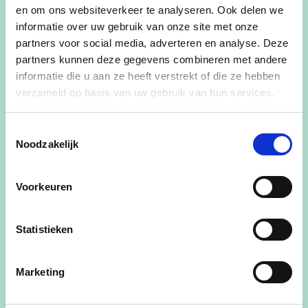
en om ons websiteverkeer te analyseren. Ook delen we
Als cd&v-fractie zijn wij zeer
informatie over uw gebruik van onze site met onze
tevreden dat dit
partners voor social media, adverteren en analyse. Deze
partners kunnen deze gegevens combineren met andere
kerkenbeleidsplan, dat door
informatie die u aan ze heeft verstrekt of die ze hebben
de bisschop onderschreven
verzameld op basis van uw gebruik van hun services.
werd, hier nu voor ligt.
Toestemmingsselectie
Noodzakelijk
Voorkeuren
Dit plan is het resultaat van een langdurig en
weloverwogen proces dat verschillende informele
overlegrondes omvat tussen de gemeente en het
Statistieken
kerkbestuur, in samenspraak met de betrokken
kerkraden. Beide partijen kwamen tot een
Marketing
eensgezinde visie over de toekomst van de
Edegemse kerken en deze visie werd bevestigd