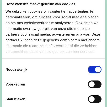
Deze website maakt gebruik van cookies
gemeenteraad (2023)
We gebruiken cookies om content en advertenties te
✖ Negatief advies Departement Omgeving
personaliseren, om functies voor social media te bieden
(2023)
en om ons websiteverkeer te analyseren. Ook delen we
informatie over uw gebruik van onze site met onze
✔ Gunstig advies Provincie Vlaams-Brabant
partners voor social media, adverteren en analyse. Deze
(2023)
partners kunnen deze gegevens combineren met andere
informatie die u aan ze heeft verstrekt of die ze hebben
✔ Definitieve vaststelling RUP Sport in de
verzameld op basis van uw gebruik van hun services.
gemeenteraad (mei 2024)
Toestemmingsselectie
✖ Vernietiging Departement Omgeving (juli
Noodzakelijk
2024)
Voorkeuren
Twee maten, twee gewichten
Statistieken
Bij de meerderheidspartijen LVB en cd&v-plus