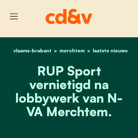
vlaams-brabant
merchtem
home
rup sport vernietigd na 
laatste nieuws
RUP Sport
vernietigd na
lobbywerk van N-
VA Merchtem.