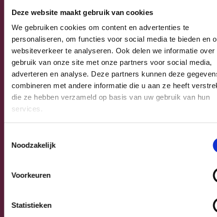
naar nieuwe initiatieven, maar ook onze aandacht
Deze website maakt gebruik van cookies
richten op het voortzetten en voltooien van
We gebruiken cookies om content en advertenties te
lopende projecten. In Nieuwpoort is continuïteit
personaliseren, om functies voor social media te bieden en 
de sleutel tot vooruitgang. CD&V stelt een
websiteverkeer te analyseren. Ook delen we informatie over
verkiezingsprogramma voor dat geworteld is in
gebruik van onze site met onze partners voor social media,
het verder ontwikkelen van een bestaande visie,
adverteren en analyse. Deze partners kunnen deze gegeven
waarbij gestreefd wordt naar een bloeiende
combineren met andere informatie die u aan ze heeft verstrek
gemeenschap die steunt op voortdurende
die ze hebben verzameld op basis van uw gebruik van hun
verbetering en innovatie. Met deze visie kunnen
services.
we Nieuwpoort transformeren tot een bloeiende
gemeenschap waarin iedereen de kans krijgt om
Toestemmingsselectie
Noodzakelijk
te groeien, te bloeien en te gedijen.
Voorkeuren
Gezins-, jeugd- en
seniorenbeleid
Statistieken