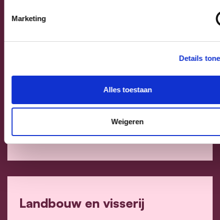
Gezins-, jeugd- en seniorenbeleid
Marketing
Details ton
Digitalisering, communicatie
Alles toestaan
en participatie
Weigeren
Digitalisering, communicatie en participatie
Landbouw en visserij