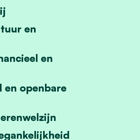
ij
ultuur en
nancieel en
id en openbare
ierenwelzijn
oegankelijkheid