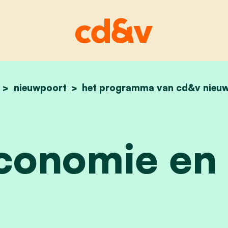
nieuwpoort
het programma van cd&v nieu
home
1.4 lokale economie e
conomie en