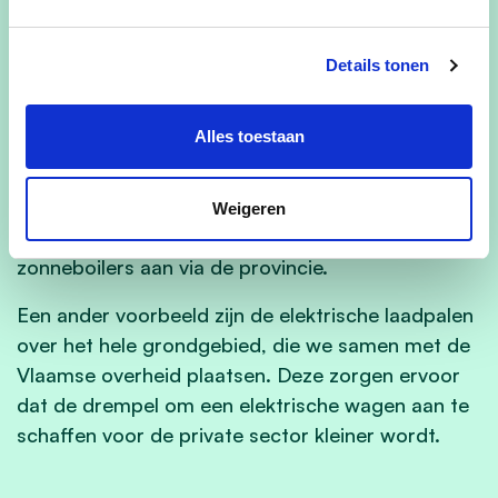
LED-verlichting, energiezuinigere
verwarmingssystemen, zoals warmtepompen en
Details tonen
condensatieketels, in verschillende openbare
gebouwen. Ook zetten we verder in op
zonnepanelen op de openbare gebouwen.
Alles toestaan
Samen met andere spelers werken we verder
samen. Een mooi voorbeeld zijn de
Weigeren
groepsaankopen van zonnepanelen en
zonneboilers aan via de provincie.
Een ander voorbeeld zijn de elektrische laadpalen
over het hele grondgebied, die we samen met de
Vlaamse overheid plaatsen. Deze zorgen ervoor
dat de drempel om een elektrische wagen aan te
schaffen voor de private sector kleiner wordt.