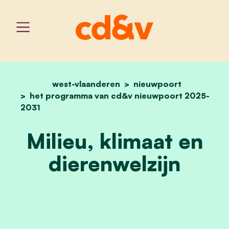
west-vlaanderen
home
1.8 milieu, klimaat en die
nieuwpoort
het programma van cd&v nieuwpoort 2025-
2031
Milieu, klimaat en
dierenwelzijn