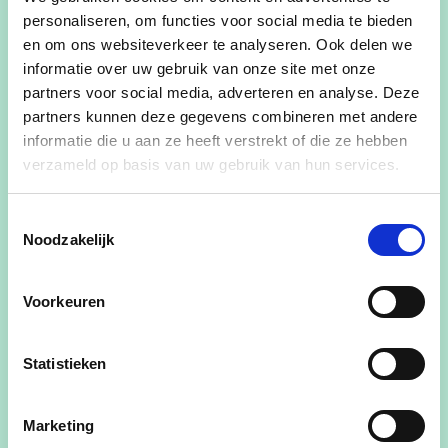
personaliseren, om functies voor social media te bieden
Dierenwelzijn wordt alsmaar belangrijker.
en om ons websiteverkeer te analyseren. Ook delen we
Daardoor dienen er op termijn ook middelen
informatie over uw gebruik van onze site met onze
vrijgemaakt te worden om de uitdagingen hiervan
partners voor social media, adverteren en analyse. Deze
op een professionele en gedegen manier verder
partners kunnen deze gegevens combineren met andere
op te volgen. We denken aan een nieuwe
informatie die u aan ze heeft verstrekt of die ze hebben
hondenweide.
verzameld op basis van uw gebruik van hun services.
Klimaat
Toestemmingsselectie
Noodzakelijk
Klimaat start of stopt niet aan de Nieuwpoortse
grenzen. Daarom werken we samen met vele
Voorkeuren
partners.
Vele kleinschalige acties zetten we verder en deze
Statistieken
zorgen tevens voor een verdere sensibilisatie
zodat de volgende stappen kunnen gezet worden.
Marketing
We denken hierbij aan de verdere introductie van