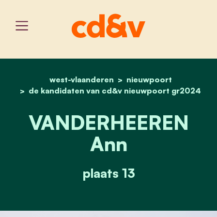
west-vlaanderen
home
vanderheeren ann
nieuwpoort
de kandidaten van cd&v nieuwpoort gr2024
VANDERHEEREN
Ann
plaats 13