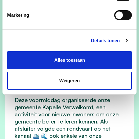
Marketing
Details tonen
Alles toestaan
08/06/24
Verwelkoming nieuwe
Weigeren
inwoners
Deze voormiddag organiseerde onze
gemeente Kapelle Verwelkomt, een
activiteit voor nieuwe inwoners om onze
gemeente beter te leren kennen. Als
afsluiter volgde een rondvaart op het
kanaal 🛳️ 🌊 ook enkele van onze