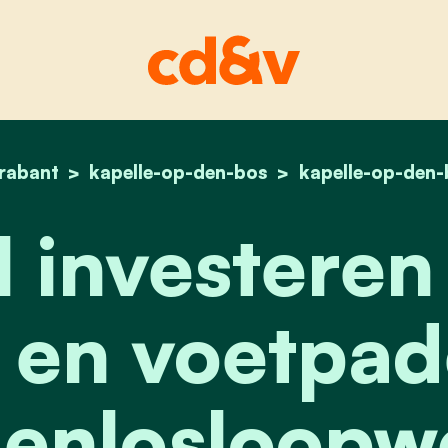
rabant
kapelle-op-den-bos
home
cd&v wil investeren i
kapelle-op-den-
investeren 
- en voetpa
enlosloopw