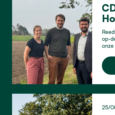
CD
Ho
Reeds
op-d
onze
25/0