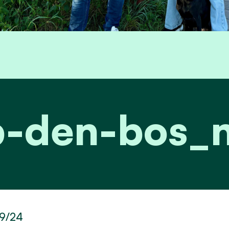
p-den-bos_
9/24