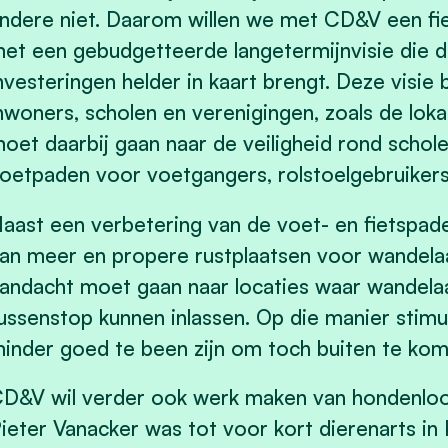
ndere niet. Daarom willen we met CD&V een fie
et een gebudgetteerde langetermijnvisie die 
nvesteringen helder in kaart brengt. Deze visie
nwoners, scholen en verenigingen, zoals de lok
oet daarbij gaan naar de veiligheid rond schol
oetpaden voor voetgangers, rolstoelgebruikers
aast een verbetering van de voet- en fietspa
an meer en propere rustplaatsen voor wandelaa
andacht moet gaan naar locaties waar wandelaa
ussenstop kunnen inlassen. Op die manier stim
inder goed te been zijn om toch buiten te ko
D&V wil verder ook werk maken van hondenloo
ieter Vanacker was tot voor kort dierenarts in