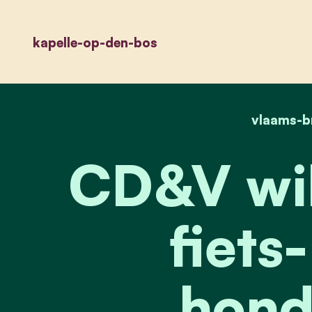
kapelle-op-den-bos
vlaams-b
CD&V wil 
fiets
hond