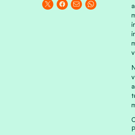
a
m
i
i
m
v
N
v
a
t
m
C
P