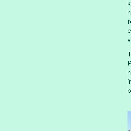
k
h
t
e
v
T
P
h
i
b