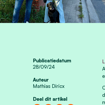
Publicatiedatum
L
28/09/24
A
e
Auteur
Mathias Diricx
C
d
Deel dit artikel
m