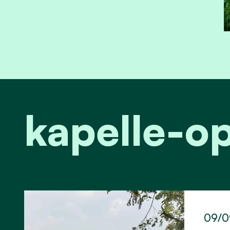
kapelle-o
09/0