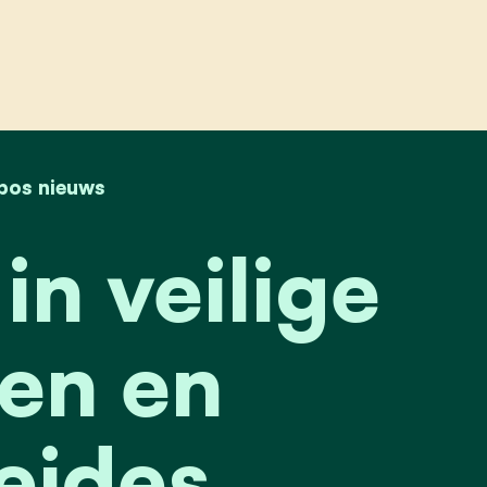
n veilige fiets- en voetpaden en hondenlosloopwei
bos nieuws
in veilige
den en
eides