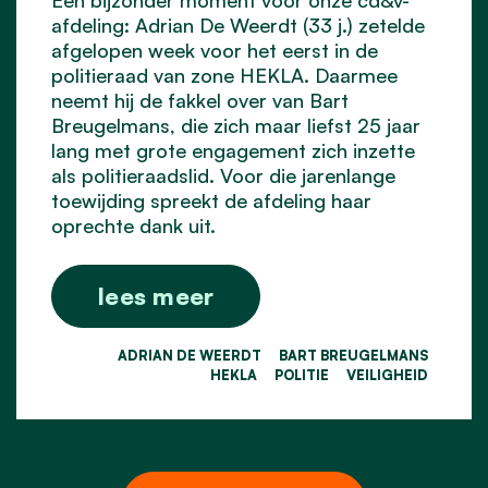
Een bijzonder moment voor onze cd&v-
afdeling: Adrian De Weerdt (33 j.) zetelde
afgelopen week voor het eerst in de
politieraad
van zone HEKLA. Daarmee
neemt hij de fakkel over van Bart
Breugelmans, die zich maar liefst 25 jaar
lang met grote engagement zich inzette
als politieraadslid. Voor die jarenlange
toewijding spreekt de afdeling haar
oprechte dank uit.
lees meer
ADRIAN DE WEERDT
BART BREUGELMANS
HEKLA
POLITIE
VEILIGHEID