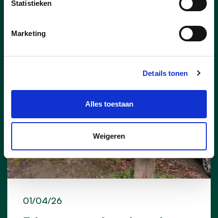
Statistieken
Nieuws
Marketing
Details tonen
Alles toestaan
Weigeren
01/04/26