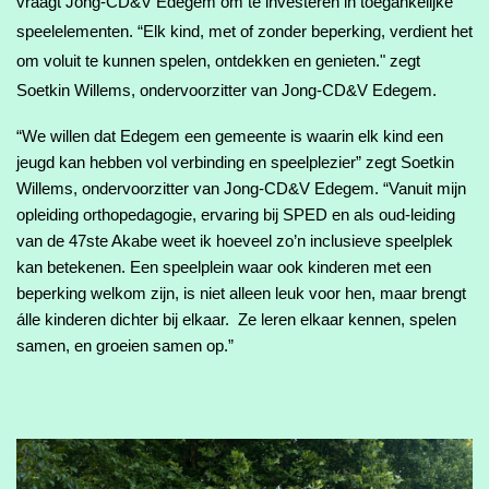
vraagt Jong-CD&V Edegem om te investeren in toegankelijke 
speelelementen. “Elk kind, met of zonder beperking, verdient het 
om voluit te kunnen spelen, ontdekken en genieten." zegt 
Soetkin Willems, ondervoorzitter van Jong-CD&V Edegem.
“We willen dat Edegem een gemeente is waarin elk kind een 
jeugd kan hebben vol verbinding en speelplezier” zegt Soetkin 
Willems, ondervoorzitter van Jong-CD&V Edegem. “Vanuit mijn 
opleiding orthopedagogie, ervaring bij SPED en als oud-leiding 
van de 47ste Akabe weet ik hoeveel zo’n inclusieve speelplek 
kan betekenen. Een speelplein waar ook kinderen met een 
beperking welkom zijn, is niet alleen leuk voor hen, maar brengt 
álle kinderen dichter bij elkaar.  Ze leren elkaar kennen, spelen 
samen, en groeien samen op.”