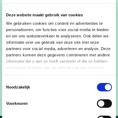
enthousiasme: "Ik juich positieve en constructieve voorstellen 
als deze van betrokken Edegemnaren enkel toe. Als bestuur 
Deze website maakt gebruik van cookies
willen we absoluut investeren in onze speeltuinen de komende 
We gebruiken cookies om content en advertenties te
jaren. Zo zijn we momenteel volop aan het werken aan ons 
personaliseren, om functies voor social media te bieden
speelplan. Een eerste stap hierin was de nieuwe speelkaart voor 
en om ons websiteverkeer te analyseren. Ook delen we
Edegem. Waar mogelijk zullen we ook rekening houden met de 
informatie over uw gebruik van onze site met onze
vraag voor inclusieve toestellen."
partners voor social media, adverteren en analyse. Deze
partners kunnen deze gegevens combineren met andere
In de pers:
informatie die u aan ze heeft verstrekt of die ze hebben
verzameld op basis van uw gebruik van hun services.
Het Laatste Nieuws
Toestemmingsselectie
Het Nieuwsblad
Noodzakelijk
Gazet van Antwerpen
Voorkeuren