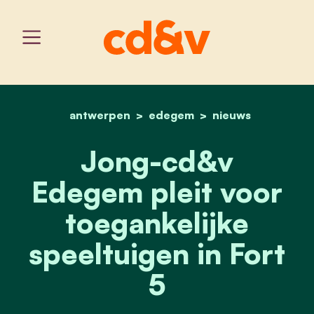
antwerpen
edegem
home
jong-cd&v edegem pleit v
nieuws
Jong-cd&v
Edegem pleit voor
toegankelijke
speeltuigen in Fort
5