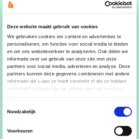
maakt. We willen geen slapende stad worden.
De middenstand verdient alle ondersteuning. Wie
Deze website maakt gebruik van cookies
op vandaag een zaak start, neemt risico’s. Deze
We gebruiken cookies om content en advertenties te
handelaars verdienen onze steun vanuit de Stad.
personaliseren, om functies voor social media te bieden
en om ons websiteverkeer te analyseren. Ook delen we
De komende 6 jaar gaan we verder inzetten om
informatie over uw gebruik van onze site met onze
een vriendelijk klimaat
te maken voor onze
partners voor social media, adverteren en analyse. Deze
centra voor de detailhandel. Onze gezellige stad
partners kunnen deze gegevens combineren met andere
biedt heel veel mogelijkheden hiertoe en die
informatie die u aan ze heeft verstrekt of die ze hebben
moeten in het licht gezet worden.
verzameld op basis van uw gebruik van hun services.
Toestemmingsselectie
Land- en tuinbouw zijn in Wervik belangrijke
Noodzakelijk
sector, we moeten inzetten op de
ondersteuning
en ontplooiing
van hedendaagse en
duurzame
Voorkeuren
landbouw
.