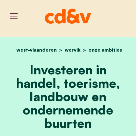
west-vlaanderen
wervik
home
investeren in handel, t
onze ambities
Investeren in
handel, toerisme,
landbouw en
ondernemende
buurten