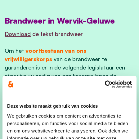
Brandweer in Wervik-Geluwe
Download
de tekst brandweer
Om het
voortbestaan van ons
vrijwilligerskorps
van de brandweer te
garanderen is er in de volgende legislatuur een
nieuwbouw nodig van een kazerne langs de
Geluwestraat. De grond hebben we al.
Op vandaag zit de nieuwbouw vast door de
discussie in de brandweerzone zelf. Deze knoop
Deze website maakt gebruik van cookies
moet in de
eerste twee jaar
van de legislatuur
We gebruiken cookies om content en advertenties te
ontward worden.
personaliseren, om functies voor social media te bieden
en om ons websiteverkeer te analyseren. Ook delen we
informatie over uw gebruik van onze site met onze