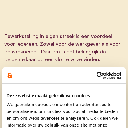
Tewerkstelling in eigen streek is een voordeel
voor iedereen. Zowel voor de werkgever als voor
de werknemer. Daarom is het belangrijk dat
beiden elkaar op een vlotte wijze vinden.
Sinds oktober 2023 biedt de Stad een app “My
local job” gratis ter beschikking. Een
laagdrempelige ontmoetingsplaats voor
werkgevers en werkzoekenden zonder kosten of
Deze website maakt gebruik van cookies
verbintenis. Wij gaan dit verder promoten bij de
We gebruiken cookies om content en advertenties te
werkgevers en bij potentiële werkzoekenden, o.a.
personaliseren, om functies voor social media te bieden
via de scholen....
en om ons websiteverkeer te analyseren. Ook delen we
informatie over uw gebruik van onze site met onze