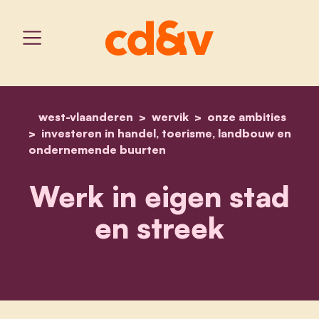
west-vlaanderen
wervik
home
werk in eigen stad en str
onze ambities
investeren in handel, toerisme, landbouw en
ondernemende buurten
Werk in eigen stad
en streek