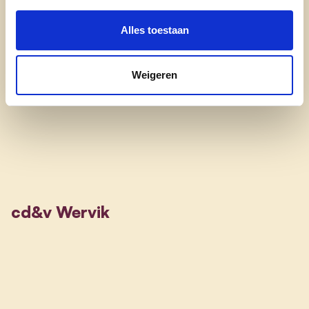
Het
station in Wervik
willen we beter
Alles toestaan
onderhouden zien én uitbouwen als een groene
hub waar deelauto’s en deelfietsen klaar staan.
De veiligheid aan het station en ook aan de
Weigeren
fietsenstalling moet omhoog
cd&v Wervik