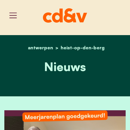
antwerpen
heist-op-den-berg
home
nieuws
Nieuws