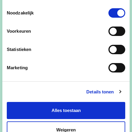
te dragen als lijsttrekker voor de
Toestemmingsselectie
gemeenteraadsverkiezingen van 13
Noodzakelijk
oktober 2024.
Voorkeuren
lees meer
Statistieken
Marketing
Details tonen
Alles toestaan
Weigeren