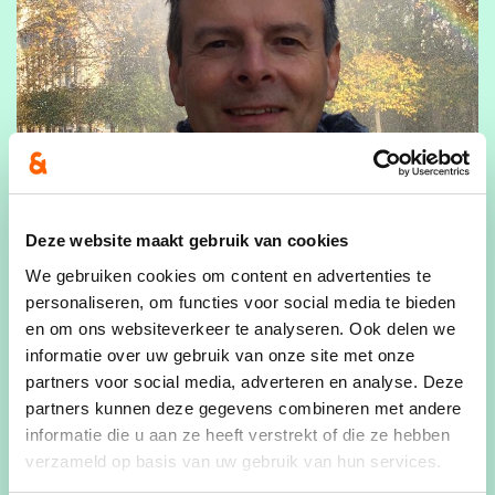
Deze website maakt gebruik van cookies
29/03/23
We gebruiken cookies om content en advertenties te
personaliseren, om functies voor social media te bieden
Dirk Van Noten lijsttrekker
en om ons websiteverkeer te analyseren. Ook delen we
voor de
informatie over uw gebruik van onze site met onze
gemeenteraadsverkiezingen
partners voor social media, adverteren en analyse. Deze
partners kunnen deze gegevens combineren met andere
De partijraad van cd&v Heist-op-den-Berg
informatie die u aan ze heeft verstrekt of die ze hebben
heeft op 28 maart met 96% van de
verzameld op basis van uw gebruik van hun services.
stemmen beslist om Dirk Van Noten voor