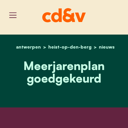
antwerpen
heist-op-den-berg
home
meerjarenplan goedgeke
nieuws
Meerjarenplan
goedgekeurd