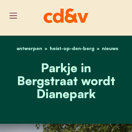
antwerpen
heist-op-den-berg
home
dianepark
nieuws
Parkje in
Bergstraat wordt
Dianepark