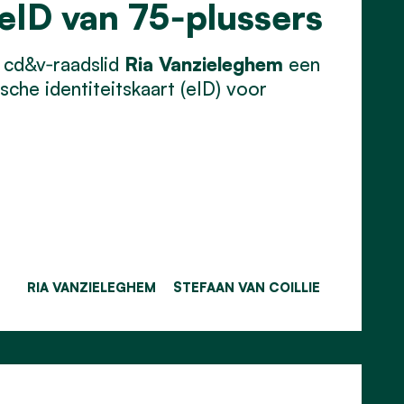
 eID van 75‑plussers
 cd&v‑raadslid
Ria Vanzieleghem
een
che identiteitskaart (eID) voor
RIA VANZIELEGHEM
STEFAAN VAN COILLIE