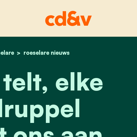
elare
home
elke dag telt, elke regendruppel herinnert ons
roeselare nieuws
telt, elke
ruppel
t ons aan