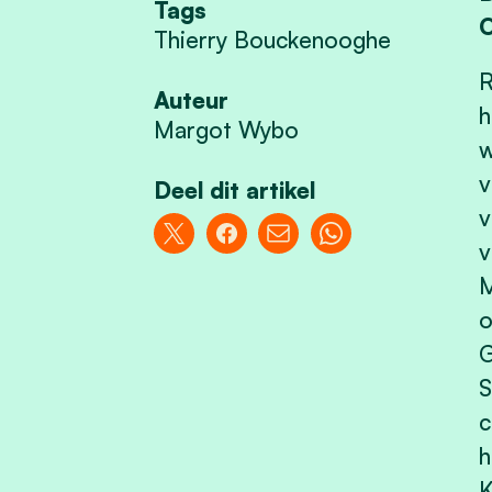
Tags
O
Thierry Bouckenooghe
R
Auteur
h
Margot Wybo
w
v
Deel dit artikel
v
v
M
o
G
S
c
h
K