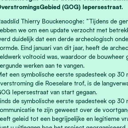
verstromingsGebied (GOG) Iepersestraat.
aadslid Thierry Bouckenooghe: ”Tijdens de g
ebben we om een update verzocht met betrekkin
erd duidelijk dat een derde archeologisch ond
ormde. Eind januari van dit jaar, heeft de arch
eldwerk voltooid was, waardoor de bouwheer g
ergunde werken aan te vangen.
et een symbolische eerste spadesteek op 30 m
verstroming die Roeselare trof, is de langverw
OG Iepersestraat van start gegaan.
inds de symbolische eerste spadesteek op 30 me
ommunicatie te zijn geweest over de voortgang
eeft geleid tot een begrijpelijke en legitieme v
unt u uitleggen hoe het project georganiseerd,