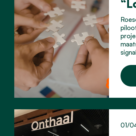
“L
Roes
piloo
proje
maats
signa
01/0