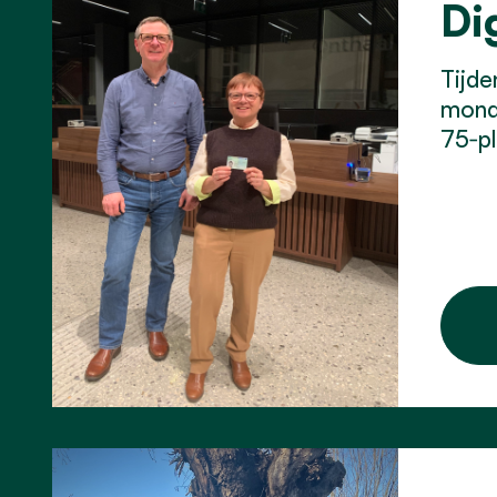
Di
Tijde
monde
75‑pl