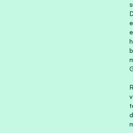
s
D
e
e
h
b
m
G
R
v
t
d
m