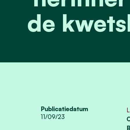
de kwets
Publicatiedatum
L
11/09/23
O
B