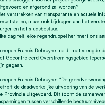
itgevoerd en afgerond zal worden?
et verstrekken van transparante en actuele info
eruststellen, maar ook bijdragen aan het verst
urger en het stadsbestuur.
lke dag telt, elke regendruppel herinnert ons a
chepen Francis Debruyne meldt met vreugde d
et Gecontroleerd Overstromingsgebied Ieperses
ijn gegaan.
chepen Francis Debruyne: “De grondverwervin
etreft de daadwerkelijke uitvoering van de wer
e Provincie uitgevoerd. Dit toont de samenwe
nspanningen tussen verschillende bestuursnivea