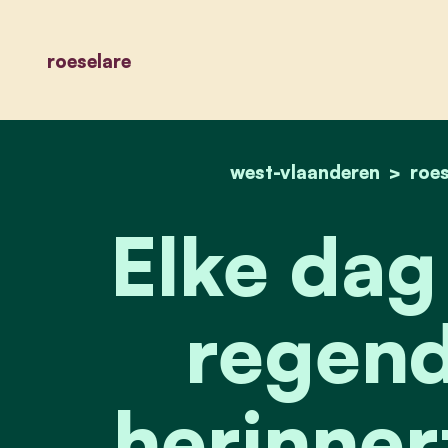
roeselare
west-vlaanderen
roes
Elke dag 
regend
herinner