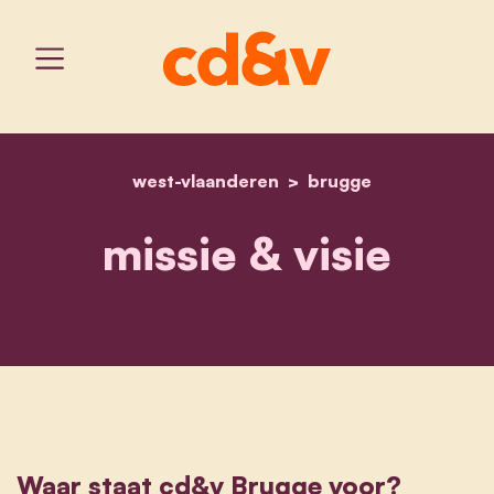
west-vlaanderen
home
over ons
brugge
missie & visie
Waar staat cd&v Brugge voor?