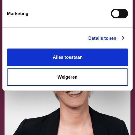
ons bestuur
Marketing
Details tonen
Alles toestaan
Weigeren
Previous
Next