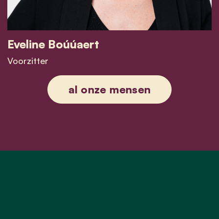
Eveline Boúúaert
Voorzitter
Eveline Boúúaert
al onze mensen