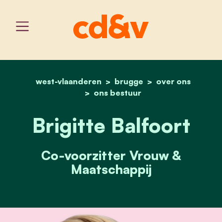
west-vlaanderen
home
brugge
brigitte balfoort
over ons
ons bestuur
Brigitte Balfoort
Co-voorzitter Vrouw &
Maatschappij