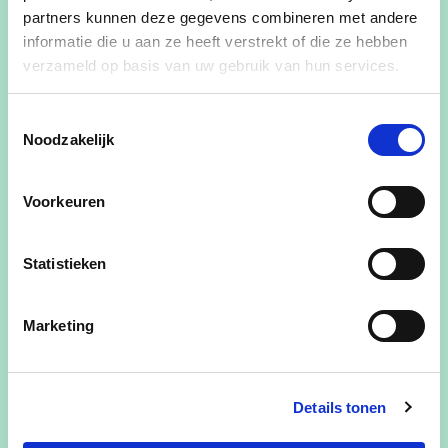
partners kunnen deze gegevens combineren met andere
informatie die u aan ze heeft verstrekt of die ze hebben
Auteur, blogger en spreker over sociale en
verzameld op basis van uw gebruik van hun services.
zakelijke etiquette
Politieke ervaring :
Toestemmingsselectie
Noodzakelijk
2019 - heden : Gemeenteraadslid
Contact
Voorkeuren
Westmeers 86
Statistieken
8000 Brugge
Marketing
info@brigittebalfoort.be
Details tonen