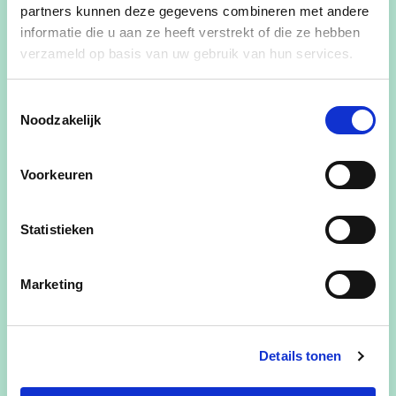
partners kunnen deze gegevens combineren met andere
informatie die u aan ze heeft verstrekt of die ze hebben
verzameld op basis van uw gebruik van hun services.
Het Bijzonder Comité voor de
Toestemmingsselectie
Sociale Dienst kan:
Noodzakelijk
beslissen over de individuele dossiers. Dit
kan gaan over: leefloon, huurwaarborg,
Voorkeuren
tegemoetkoming in medische kosten,
aanvullende financiële hulp,…
Statistieken
advies geven over het gemeente- of OCMW-
beleid
Marketing
Details tonen