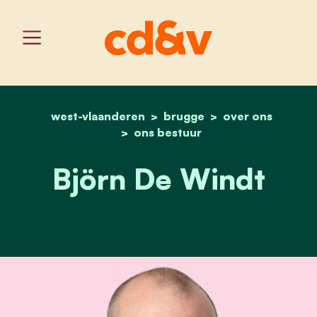
west-vlaanderen
home
brugge
björn de windt
over ons
ons bestuur
Björn De Windt