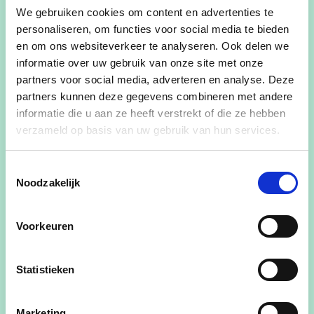
gemeenteraadsverkiezingen voor.
We gebruiken cookies om content en advertenties te
personaliseren, om functies voor social media te bieden
In totaal trekken er 25 enthousiaste
en om ons websiteverkeer te analyseren. Ook delen we
inwoners van Wervik, Geluwe, Kruiseke of
informatie over uw gebruik van onze site met onze
Terhand naar de kiezers onder de vlag van
partners voor social media, adverteren en analyse. Deze
cd&v en onder aanvoeren van eerste
partners kunnen deze gegevens combineren met andere
schepen en kandidaat-
informatie die u aan ze heeft verstrekt of die ze hebben
burgemeester
Bercy Slegers.
Lees onder
verzameld op basis van uw gebruik van hun services.
de groepsfoto de integrale speech van
onze voorzitter
Hendrik Ingelbeen.
Toestemmingsselectie
Noodzakelijk
Voorkeuren
Statistieken
Marketing