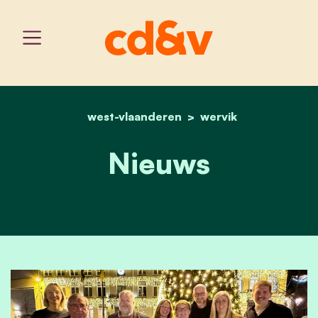
west-vlaanderen
home
wervik_nieuws
wervik
Nieuws