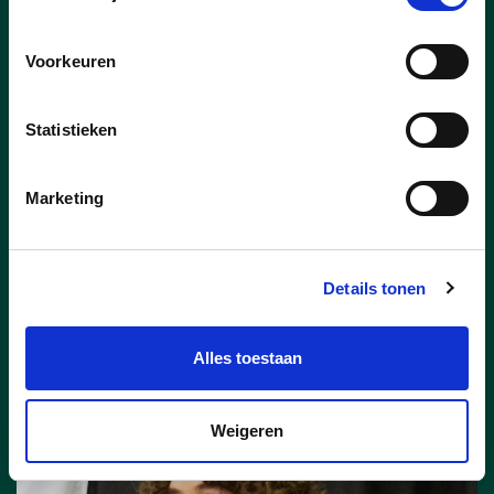
De gemeenteraadsverkiezingen zijn
voorbij, het stof is gaan liggen en het
Voorkeuren
nieuwe bestuur is bekend. Maarkedal
wordt de volgende jaren bestuurd door
Statistieken
een coalitie van N-VA en cd&v. N-VA is de
grote overwinnaar van deze verkiezingen
en haalde een absolute meerderheid. De
Marketing
afgelopen week werd echter duidelijk dat
N-VA graag wil besturen met een partner
om zo een stabiele meerderheid te
vormen met een groter draagvlak.
Details tonen
lees meer
Alles toestaan
Weigeren