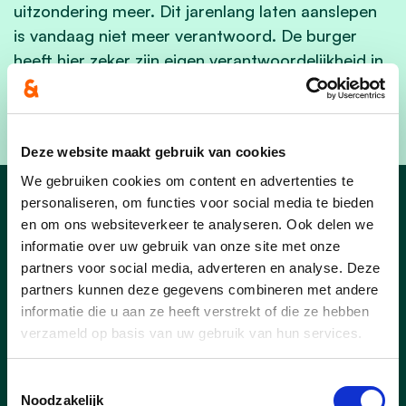
uitzondering meer. Dit jarenlang laten aanslepen
is vandaag niet meer verantwoord. De burger
heeft hier zeker zijn eigen verantwoordelijkheid in,
de gemeente moet een bemiddelende en
ondersteunende rol opnemen.
Deze website maakt gebruik van cookies
We gebruiken cookies om content en advertenties te
personaliseren, om functies voor social media te bieden
Maarkedal_Nieuws
en om ons websiteverkeer te analyseren. Ook delen we
informatie over uw gebruik van onze site met onze
partners voor social media, adverteren en analyse. Deze
partners kunnen deze gegevens combineren met andere
informatie die u aan ze heeft verstrekt of die ze hebben
22/10/24
verzameld op basis van uw gebruik van hun services.
Cd&v gaat mee besturen in
Toestemmingsselectie
Maarkedal
Noodzakelijk