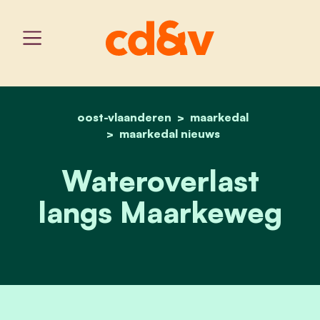
oost-vlaanderen
home
wateroverlast langs maa
maarkedal
maarkedal nieuws
Wateroverlast
langs Maarkeweg