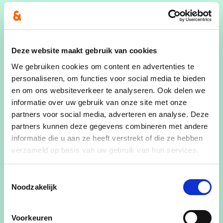
Akkoord? Teken onze petitie 👇
20 handtekeningen
Deze website maakt gebruik van cookies
Voornaam
We gebruiken cookies om content en advertenties te
personaliseren, om functies voor social media te bieden
en om ons websiteverkeer te analyseren. Ook delen we
Achternaam
informatie over uw gebruik van onze site met onze
partners voor social media, adverteren en analyse. Deze
E-mailadres
partners kunnen deze gegevens combineren met andere
informatie die u aan ze heeft verstrekt of die ze hebben
verzameld op basis van uw gebruik van hun services.
Ja, ik aanvaard de privacyvoorwaarden.
In het kader van deze petitie verwerken wij uw gegevens
Toestemmingsselectie
conform onze privacyverklaring. Raadpleeg deze
hier
.
Noodzakelijk
Voorkeuren