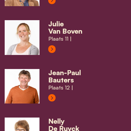
View Dimitri Menia's profile
Julie
Van Boven
Plaats 11 |
View Julie Van Boven's profile
Jean-Paul
Bauters
Plaats 12 |
View Jean-Paul Bauters's profile
Nelly
De Ruyck