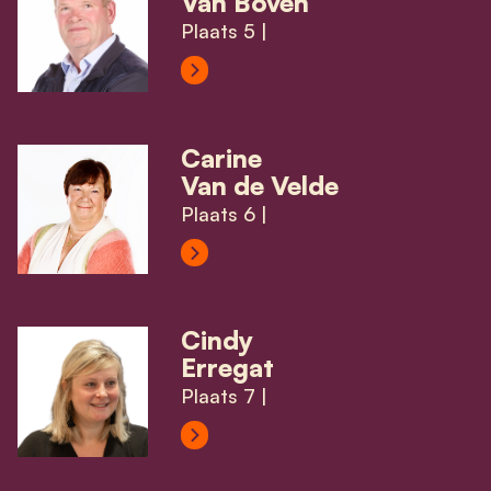
Van Boven
Plaats 5 |
View Herman Van Boven's profile
Carine
Van de Velde
Plaats 6 |
View Carine Van de Velde's profil
Cindy
Erregat
Plaats 7 |
View Cindy Erregat's profile