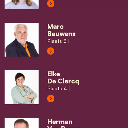
View Marie-Maxence Opsomer's p
Marc
Bauwens
Plaats 3 |
View Marc Bauwens's profile
Elke
De Clercq
Plaats 4 |
View Elke De Clercq's profile
Herman