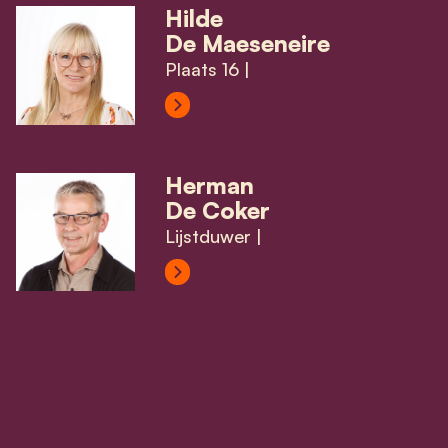
Hilde
De Maeseneire
Plaats 16 |
View Hilde De Maeseneire's profi
Herman
De Coker
Lijstduwer |
View Herman De coker's profile