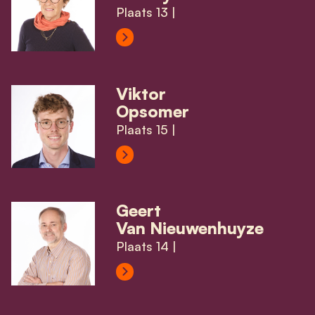
Plaats 13 |
View Nelly De Ruyck's profile
Viktor
Opsomer
Plaats 15 |
View Viktor Opsomer's profile
Geert
Van Nieuwenhuyze
Plaats 14 |
View Geert Van Nieuwenhuyze's p