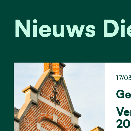
Nieuws D
17/0
Ge
Ve
20