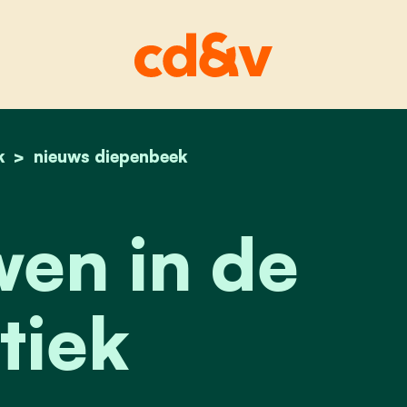
k
home
vertrouwen in de politiek
nieuws diepenbeek
en in de
tiek