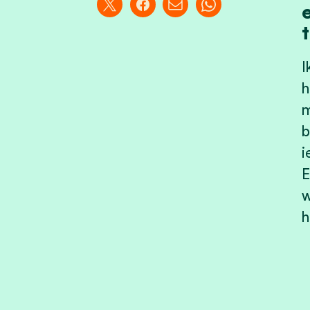
I
h
m
b
i
E
w
h