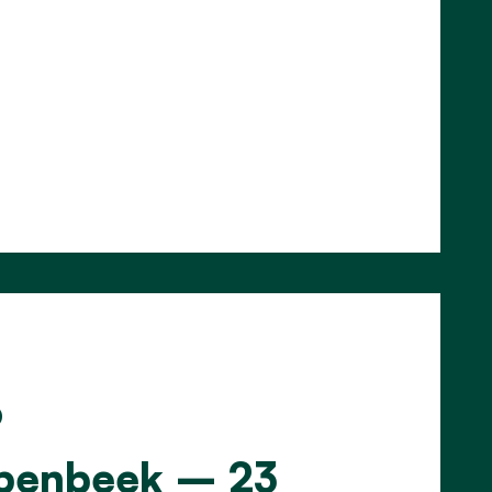
6
epenbeek – 23