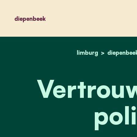
diepenbeek
limburg
diepenbee
Vertrouw
poli