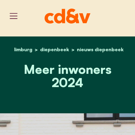
limburg
diepenbeek
home
meer inwoners 2024
nieuws diepenbeek
Meer inwoners
2024