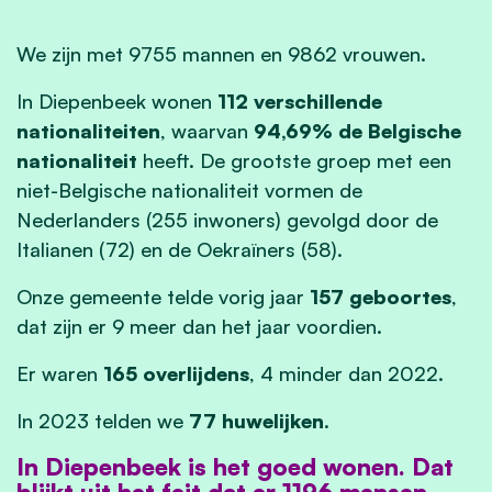
We zijn met 9755 mannen en 9862 vrouwen.
In Diepenbeek wonen
112 verschillende
nationaliteiten
, waarvan
94,69% de Belgische
nationaliteit
heeft. De grootste groep met een
niet-Belgische nationaliteit vormen de
Nederlanders (255 inwoners) gevolgd door de
Italianen (72) en de Oekraïners (58).
Onze gemeente telde vorig jaar
157 geboortes
,
dat zijn er 9 meer dan het jaar voordien.
Er waren
165 overlijdens
, 4 minder dan 2022.
In 2023 telden we
77 huwelijken
.
In Diepenbeek is het goed wonen. Dat
blijkt uit het feit dat er 1196 mensen