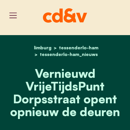
limburg
tessenderlo-ham
home
vernieuwd vrijetijdspun
tessenderlo-ham_nieuws
Vernieuwd
VrijeTijdsPunt
Dorpsstraat opent
opnieuw de deuren