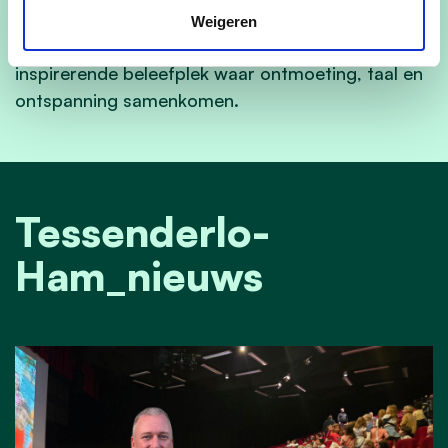
Met deze vernieuwing én toekomstgerichte visie
Weigeren
groeit het VrijeTijdsPunt verder uit tot een
inspirerende beleefplek waar ontmoeting, taal en
ontspanning samenkomen.
Tessenderlo-
Ham_nieuws