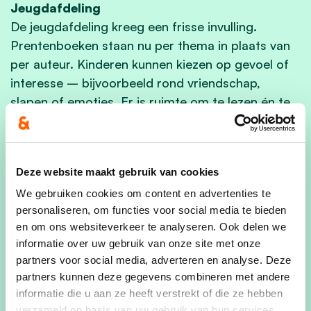
Jeugdafdeling
De jeugdafdeling kreeg een frisse invulling.
Prentenboeken staan nu per thema in plaats van
per auteur. Kinderen kunnen kiezen op gevoel of
interesse – bijvoorbeeld rond vriendschap,
slapen of emoties. Er is ruimte om te lezen én te
spelen, en gezinnen mogen blijven ontdekken.
Opgefriste collectie
De collectie werd grondig herbekeken.
Deze website maakt gebruik van cookies
Verouderde titels maakten plaats voor nieuwe en
We gebruiken cookies om content en advertenties te
actuele boeken. Covers worden vaker zichtbaar
personaliseren, om functies voor social media te bieden
gepresenteerd, waardoor kiezen intuïtiever wordt.
en om ons websiteverkeer te analyseren. Ook delen we
Minder zoeken, meer ontdekken.
informatie over uw gebruik van onze site met onze
partners voor social media, adverteren en analyse. Deze
Voorleeshond
partners kunnen deze gegevens combineren met andere
In de jeugdafdeling kreeg ook de voorleeshond
informatie die u aan ze heeft verstrekt of die ze hebben
een vaste plek. Die zorgt voor rust, plezier en
verzameld op basis van uw gebruik van hun services.