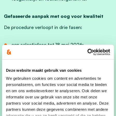
Gefaseerde aanpak met oog voor kwaliteit
De procedure verloopt in drie fasen:
een selectiefase tot 18 mei 2026;
een gespreksfase van juni tot december
2026, met verschillende thematische
dialoogrondes;
Deze website maakt gebruik van cookies
We gebruiken cookies om content en advertenties te
een offertefase vanaf januari 2027, afhankelijk
personaliseren, om functies voor social media te bieden
van de op dat moment gemaakte keuze voor
en om ons websiteverkeer te analyseren. Ook delen we
renovatie of nieuwbouw, publiceert het lokaal
informatie over uw gebruik van onze site met onze
bestuur dan een bestek voor aanbieders,
partners voor social media, adverteren en analyse. Deze
gespecialiseerd in dit type bouwwerken.
partners kunnen deze gegevens combineren met andere
informatie die u aan ze heeft verstrekt of die ze hebben