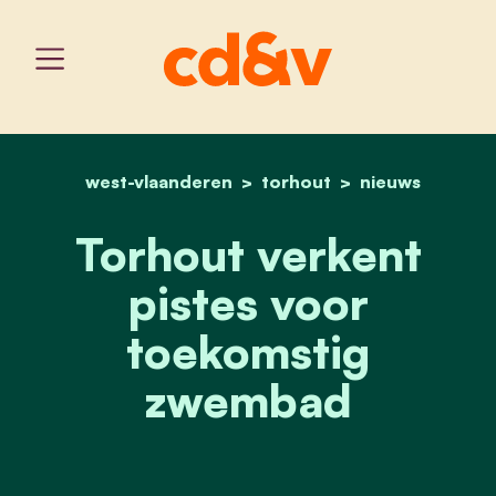
west-vlaanderen
home
torhout
torhout verkent pistes 
nieuws
Torhout verkent
pistes voor
toekomstig
zwembad