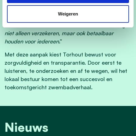
een duidelijke blik op de toekomst. Daarom wil ik
ook de hand reiken naar de omliggende
Weigeren
gemeenten. Als we de durf hebben om samen te
werken, kunnen we het zwemaanbod in onze regio
niet alleen verzekeren, maar ook betaalbaar
houden voor iedereen
.”
Met deze aanpak kiest Torhout bewust voor
zorgvuldigheid en transparantie. Door eerst te
luisteren, te onderzoeken en af te wegen, wil het
lokaal bestuur komen tot een succesvol en
toekomstgericht zwembadverhaal.
Nieuws