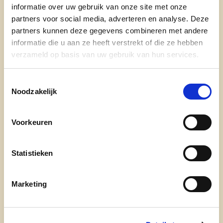
informatie over uw gebruik van onze site met onze
partners voor social media, adverteren en analyse. Deze
partners kunnen deze gegevens combineren met andere
informatie die u aan ze heeft verstrekt of die ze hebben
12/06/25
verzameld op basis van uw gebruik van hun services.
Torhout zet eerste stappen
Toestemmingsselectie
naar nieuw zwembad
Noodzakelijk
De Torhoutse gemeenteraad keurde in de
afgelopen zitting de begeleidingsopdracht
Voorkeuren
goed voor de ontwerpplannen voor een
nieuw zwembad. Het huidige zwembad is
56 jaar oud en aan vervanging toe. Gezien
Statistieken
de complexiteit en omvang van zo'n
dossier kiest het lokaal bestuur ervoor om
Marketing
zich te laten begeleiden.
lees meer