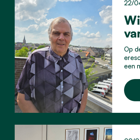
22/0
Wi
va
Op de
eres
een m