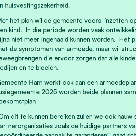
n huisvestingszekerheid.
et het plan wil de gemeente vooral inzetten o
en kind. In die periode worden vaak ontwikkel
ijna niet meer ingehaald kunnen worden. Het pla
et de symptomen van armoede, maar wil struc
eweegbrengen die ervoor zorgen dat alle kinder
edijen en te bloeien.
emeente Ham werkt ook aan een armoedeplan.
usiegemeente 2025 worden beide plannen sa
oekomstplan
Om dit te kunnen bereiken zullen we ook nauw
artnerorganisaties zoals de huidige partners v
ecoördineerde aanpak te garanderen”, gaat sc