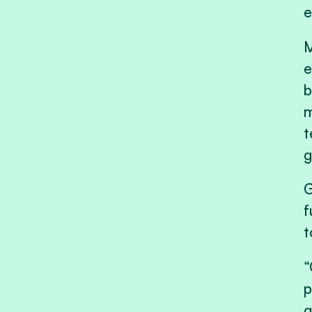
e
M
e
b
m
t
g
G
f
t
“
p
g