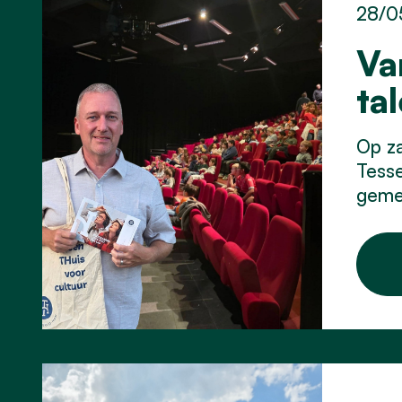
28/0
Va
ta
Op za
Tesse
geme