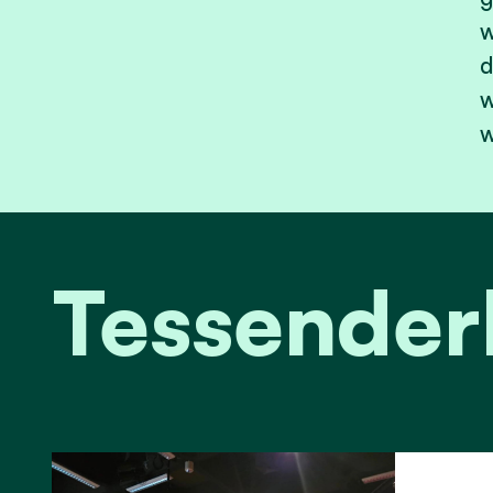
w
d
w
w
Tessende