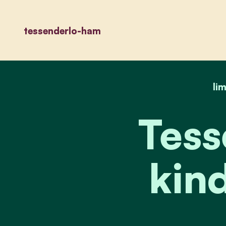
tessenderlo-ham
li
Tess
kin