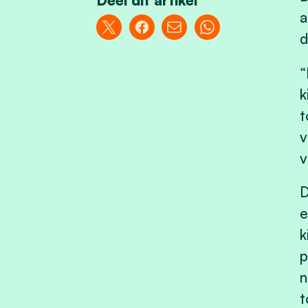
Deel dit artikel
a
d
“
k
t
v
v
D
e
k
p
n
t