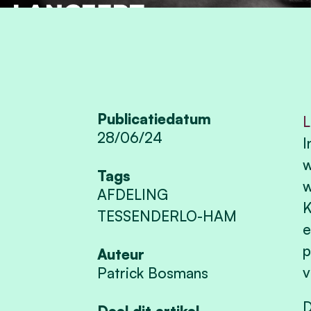
Publicatiedatum
L
28/06/24
I
w
Tags
w
AFDELING
K
TESSENDERLO-HAM
e
p
Auteur
v
Patrick Bosmans
D