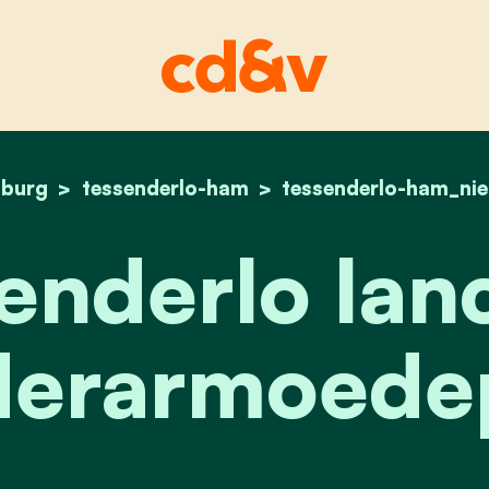
mburg
tessenderlo-ham
home
tessenderlo lanceert
tessenderlo-ham_ni
enderlo lan
derarmoede