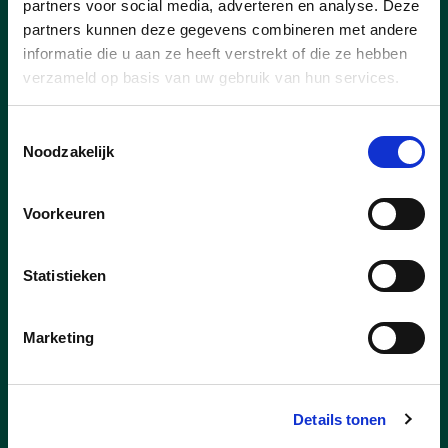
partners voor social media, adverteren en analyse. Deze
partners kunnen deze gegevens combineren met andere
informatie die u aan ze heeft verstrekt of die ze hebben
verzameld op basis van uw gebruik van hun services.
Toestemmingsselectie
Noodzakelijk
Voorkeuren
Statistieken
Marketing
29/12/25
Steek jij onze zangertjes ook
mee een hart onder de
Details tonen
riem? Hang je affiche aan