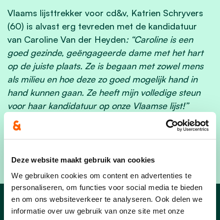
Vlaams lijsttrekker voor cd&v, Katrien Schryvers
(60) is alvast erg tevreden met de kandidatuur
van Caroline Van der Heyden
: “Caroline is een
goed gezinde, geëngageerde dame met het hart
op de juiste plaats. Ze is begaan met zowel mens
als milieu en hoe deze zo goed mogelijk hand in
hand kunnen gaan. Ze heeft mijn volledige steun
voor haar kandidatuur op onze Vlaamse lijst!”
Ook GvA maakte alvast een mooi
persbericht
:
"
Schepen komt op bij Vlaamse verkiezingen: “Ik
blijf me inzetten voor de Lintenaren”"
Deze website maakt gebruik van cookies
We gebruiken cookies om content en advertenties te
personaliseren, om functies voor social media te bieden
en om ons websiteverkeer te analyseren. Ook delen we
Nieuws
informatie over uw gebruik van onze site met onze