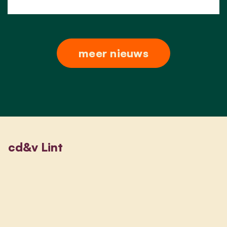
meer nieuws
cd&v Lint