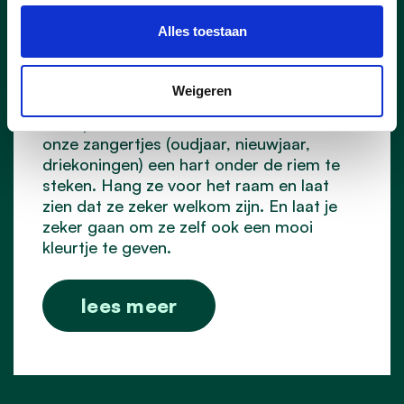
het raam!
Alles toestaan
CD&V Lint wenste dit jaar niet alleen elke
Lintenaar prettige feesten, maar
Weigeren
bezorgde ook elke Lintenaar een
exemplaar van de leuke raamaffiche om
onze zangertjes (oudjaar, nieuwjaar,
driekoningen) een hart onder de riem te
steken. Hang ze voor het raam en laat
zien dat ze zeker welkom zijn. En laat je
zeker gaan om ze zelf ook een mooi
kleurtje te geven.
lees meer