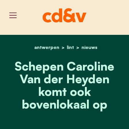
antwerpen
home
lint
schepen caroline van de
nieuws
Schepen Caroline
Van der Heyden
komt ook
bovenlokaal op