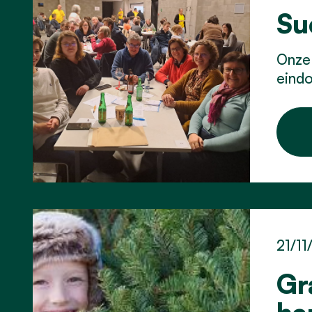
Su
Onze 
eindo
21/11
Gr