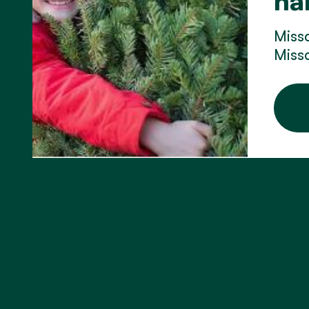
ha
Missc
Missc