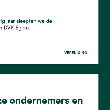
ig jaar sleepten we de
an
DVK Egem
.
VERENIGING
ze ondernemers en