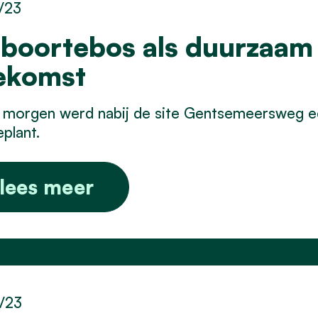
/23
boortebos als duurzaam
ekomst
 morgen werd nabij de site Gentsemeersweg e
plant.
lees meer
/23