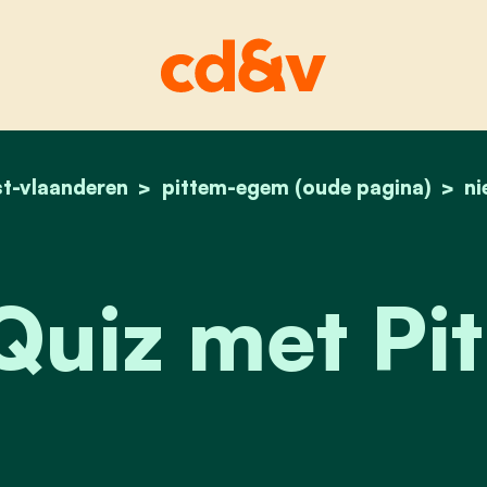
t-vlaanderen
pittem-egem (oude pagina)
home
quiz met pit!
ni
Quiz met Pit