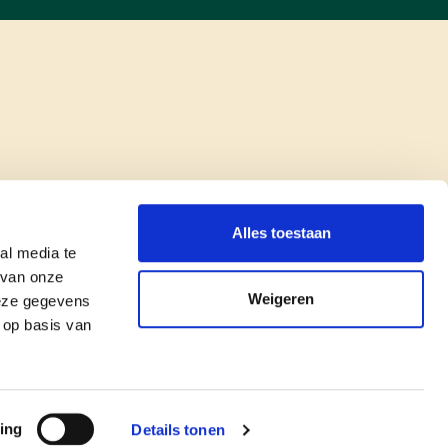
Alles toestaan
al media te
 van onze
Weigeren
deze gegevens
 op basis van
copyright © cd&v
Privacyverklaring
|
Cookie verklaring
ing
Details tonen