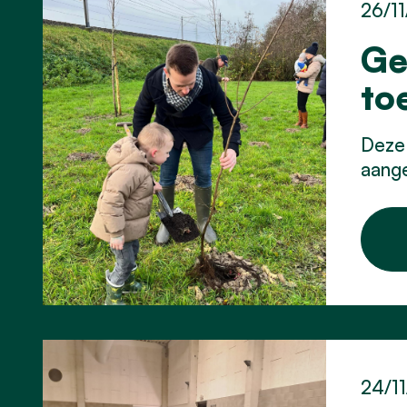
26/11
Ge
to
Deze
aange
24/11