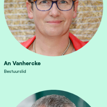
An Vanhercke
Bestuurslid
View An Vanhercke's profile