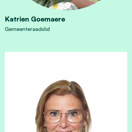
Katrien Goemaere
Gemeenteraadslid
View Katrien Goemaere 's profile