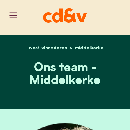
west-vlaanderen
home
ons team
middelkerke
Ons team -
Middelkerke