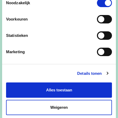
Noodzakelijk
vandaag de dag geen overbodige luxe maar
een noodzaak! Het zou prachtig zijn voor onze
toekomst moesten we ook in Middelkerke
Voorkeuren
hiervoor een toegankelijk platform hebben
waar de jongeren volledig centraal staan.
Statistieken
-
Lokale economie
: onze lokale handelaars zijn
de motor van de gemeente. Ze verdienen dan
Marketing
ook maximale ondersteuning!
-
Dierenwelzijn
: alle mogelijk steun geven aan
Details tonen
diegene die het zelf niet kunnen vragen, dus
ook voor dieren, behoort tot onze
verantwoordelijkheid.
Alles toestaan
VARIA:
Weigeren
- zangeres bij Middelkerkse coverband Edel