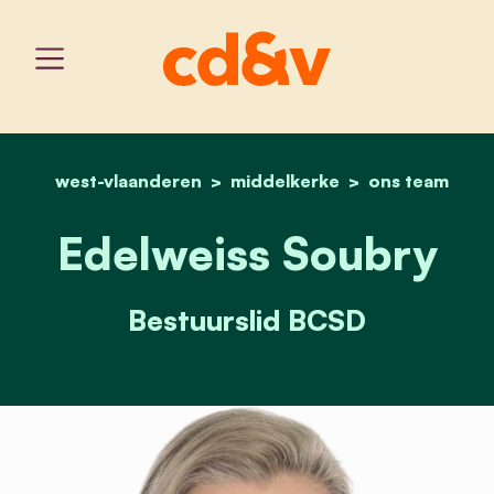
west-vlaanderen
middelkerke
home
edelweiss soubry
ons team
Edelweiss Soubry
Bestuurslid BCSD