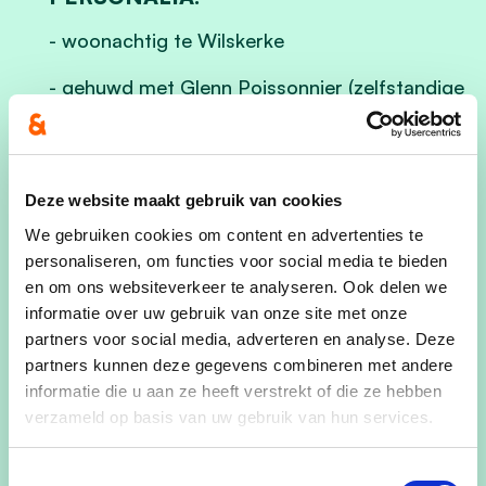
- woonachtig te Wilskerke
- gehuwd met Glenn Poissonnier (zelfstandige
schilder, decoratiewerken)
- mama van 2 dochters (Yana en Zohra)
Deze website maakt gebruik van cookies
- bediende in de zaak van echtgenoot
We gebruiken cookies om content en advertenties te
INTERESSE VELDEN:
personaliseren, om functies voor social media te bieden
en om ons websiteverkeer te analyseren. Ook delen we
-
Jeugd
: investeren in onze jongeren is
informatie over uw gebruik van onze site met onze
investeren in de toekomst van ons allemaal.
partners voor social media, adverteren en analyse. Deze
Jeugdwerking gaat voor mij veel verder dan
partners kunnen deze gegevens combineren met andere
alleen maar het organiseren van leuke
informatie die u aan ze heeft verstrekt of die ze hebben
activiteiten. Een laagdrempelig platform waar
verzameld op basis van uw gebruik van hun services.
jongeren, online en fysiek, terecht kunnen met
al hun vragen, problemen en bezorgdheden is
Toestemmingsselectie