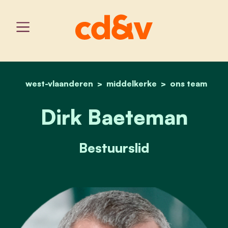
west-vlaanderen
middelkerke
home
dirk baeteman
ons team
Dirk Baeteman
Bestuurslid