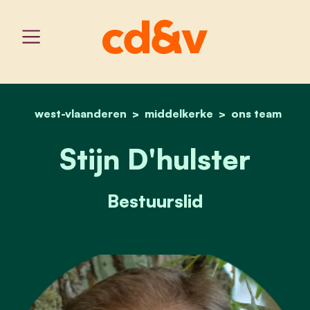
west-vlaanderen
middelkerke
home
stijn d'hulster
ons team
Stijn D'hulster
Bestuurslid