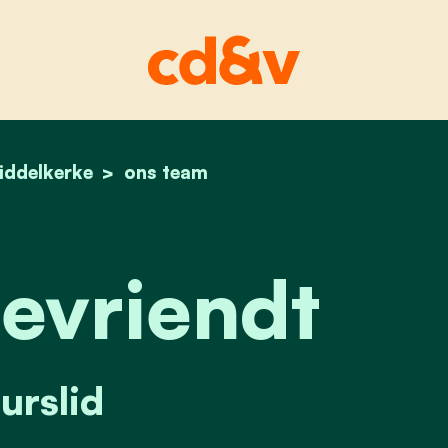
iddelkerke
home
ronny devriendt
ons team
evriendt
urslid