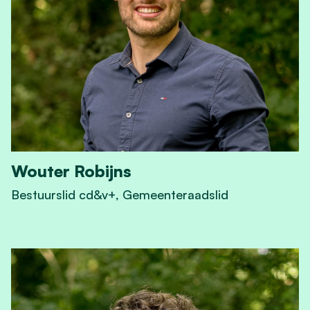
Wouter Robijns
Bestuurslid cd&v+, Gemeenteraadslid
View Wouter Robijns 's profile