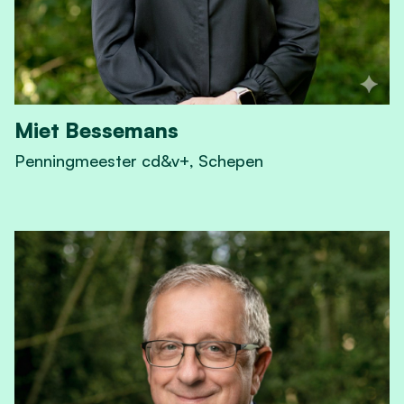
Miet Bessemans
Penningmeester cd&v+, Schepen
View Miet Bessemans's profile