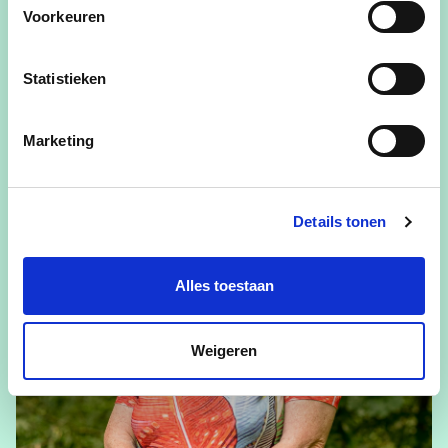
Voorkeuren
Christel Jorissen
Bestuurslid cd&v+, Gemeenteraadslid
Statistieken
View Christel Jorissen's profile
Marketing
Details tonen
Alles toestaan
Weigeren