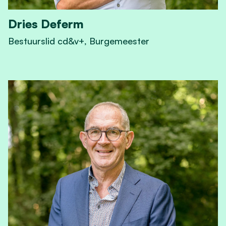
Dries Deferm
Bestuurslid cd&v+, Burgemeester
View Dries Deferm's profile