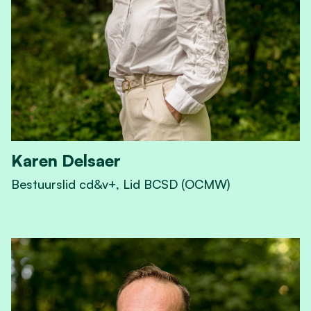
Karen Delsaer
Bestuurslid cd&v+, Lid BCSD (OCMW)
View Karen Delsaer's profile