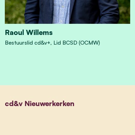
Raoul Willems
Bestuurslid cd&v+, Lid BCSD (OCMW)
View Raoul Willems's profile
cd&v Nieuwerkerken