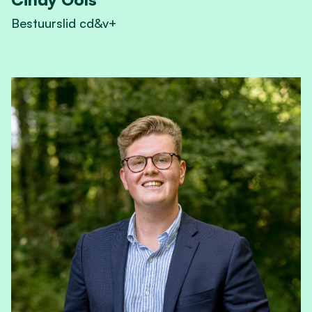
Bestuurslid cd&v+
View Cindy Ools's profile