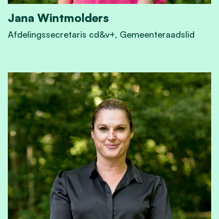
Jana Wintmolders
Afdelingssecretaris cd&v+, Gemeenteraadslid
View Jana Wintmolders's profile