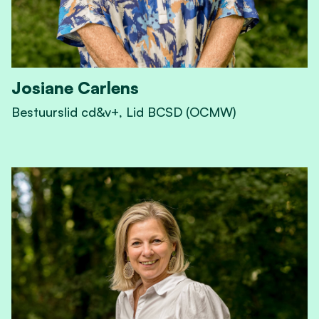
Josiane Carlens
Bestuurslid cd&v+, Lid BCSD (OCMW)
View Josiane Carlens 's profile