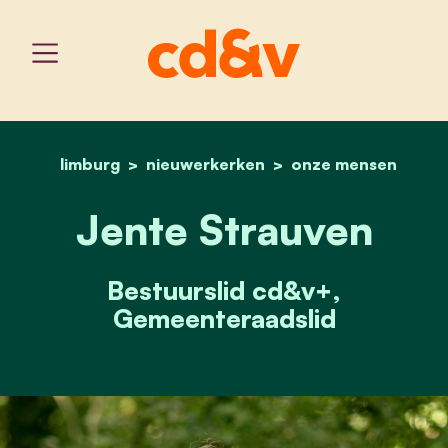
limburg
nieuwerkerken
home
jente strauven
onze mensen
Jente Strauven
Bestuurslid cd&v+,
Gemeenteraadslid