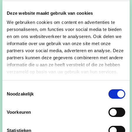
Dries Deferm
is burgemeester van
Deze website maakt gebruik van cookies
Nieuwerkerken. Sinds januari 2019 staat hij aan
We gebruiken cookies om content en advertenties te
het hoofd van de gemeente, waar hij een centrale
personaliseren, om functies voor social media te bieden
rol speelt in het lokale beleid. Met de lijst
cd&v
en om ons websiteverkeer te analyseren. Ook delen we
plus
behaalde hij bij de verkiezingen van oktober
informatie over uw gebruik van onze site met onze
2024 een sterke overwinning, waardoor hij het
partners voor social media, adverteren en analyse. Deze
vertrouwen kreeg om ook deze legislatuur het
partners kunnen deze gegevens combineren met andere
burgemeesterschap voort te zetten.
informatie die u aan ze heeft verstrekt of die ze hebben
verzameld op basis van uw gebruik van hun services.
Als burgemeester legt Dries Deferm de nadruk op
een warme en zorgzame gemeenschap, met veel
Toestemmingsselectie
aandacht voor sociale initiatieven en het
Noodzakelijk
versterken van de samenhang tussen inwoners.
Dat sociale engagement kreeg hij al mee als leider
Voorkeuren
bij de
KAJ (kajotters)
in zijn jeugdjaren.
Dries staat bovendien voor een financieel gezond
Statistieken