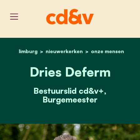
limburg
nieuwerkerken
home
dries deferm
onze mensen
Dries Deferm
Bestuurslid cd&v+,
Burgemeester