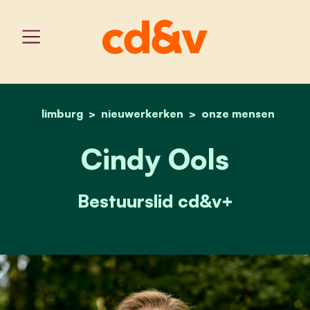
limburg
nieuwerkerken
home
cindy ools
onze mensen
Cindy Ools
Bestuurslid cd&v+