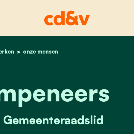
erken
home
claire kempeneers
onze mensen
empeneers
, Gemeenteraadslid