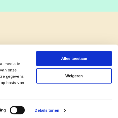
Alles toestaan
al media te
 van onze
Weigeren
deze gegevens
 op basis van
copyright © cd&v
Privacyverklaring
|
Cookie verklaring
ing
Details tonen