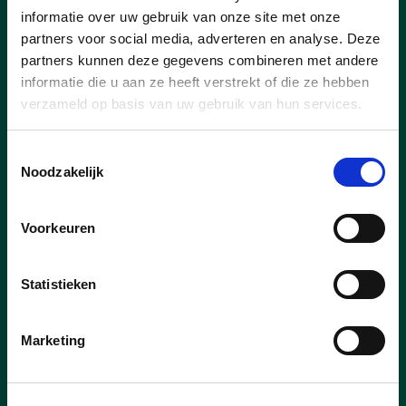
gekomen.
informatie over uw gebruik van onze site met onze
De drie partijen willen Kortrijk de komende
partners voor social media, adverteren en analyse. Deze
zes jaar nog mooier, nog sterker en nog
partners kunnen deze gegevens combineren met andere
veiliger maken en al haar talent verder
informatie die u aan ze heeft verstrekt of die ze hebben
doen schitteren.
verzameld op basis van uw gebruik van hun services.
Vandaar 'Kortrijk met brio': het wordt een
Kortrijk met nog meer energie en nog
Toestemmingsselectie
meer leven.
Noodzakelijk
De keuze van CD&V Kortrijk om zich met
Team Burgemeester te verbinden leverde
Voorkeuren
niet alleen 8 verkozenen (op 18) op, maar
brengt nu ook twee schepenen in het
college: Felix De Clerck en Hannelore
Statistieken
Vanhoenacker
lees meer
Marketing