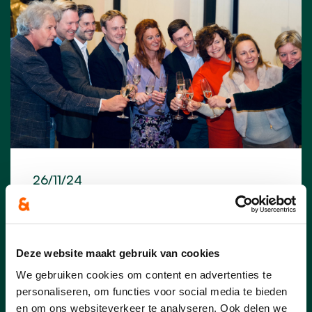
26/11/24
Nieuw stadsbestuur
Akkoord om Kortrijk met
Deze website maakt gebruik van cookies
brio te besturen
We gebruiken cookies om content en advertenties te
Team Burgemeester Stadslijst Kortrijk, N-
personaliseren, om functies voor social media te bieden
VA en Vooruit zijn tot een coalitieakkoord
en om ons websiteverkeer te analyseren. Ook delen we