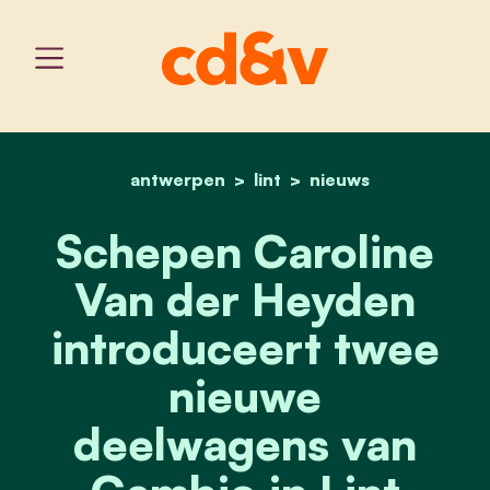
antwerpen
home
lint
schepen caroline van der
nieuws
Schepen Caroline
Van der Heyden
introduceert twee
nieuwe
deelwagens van