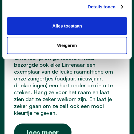
29/12/25
Details tonen
Steek jij onze zangertjes ook
mee een hart onder de
Alles toestaan
riem? Hang je affiche aan
het raam!
Weigeren
CD&V Lint wenste dit jaar niet alleen elke
Lintenaar prettige feesten, maar
bezorgde ook elke Lintenaar een
exemplaar van de leuke raamaffiche om
onze zangertjes (oudjaar, nieuwjaar,
driekoningen) een hart onder de riem te
steken. Hang ze voor het raam en laat
zien dat ze zeker welkom zijn. En laat je
zeker gaan om ze zelf ook een mooi
kleurtje te geven.
lees meer