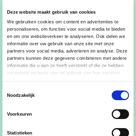
blijven toenemen, zien we
Deze website maakt gebruik van cookies
dat cash geld voor heel wat
We gebruiken cookies om content en advertenties te
personaliseren, om functies voor social media te bieden
mensen onmisbaar blijft.
en om ons websiteverkeer te analyseren. Ook delen we
Door hier actief op in te
informatie over uw gebruik van onze site met onze
partners voor social media, adverteren en analyse. Deze
spelen, zorgen we ervoor
partners kunnen deze gegevens combineren met andere
dat niemand uit de boot
informatie die u aan ze heeft verstrekt of die ze hebben
verzameld op basis van uw gebruik van hun services.
valt. Deze CASH-wall is een
concreet voorbeeld van hoe
Toestemmingsselectie
Noodzakelijk
lokaal beleid het verschil
kan maken in het dagelijkse
Voorkeuren
leven van onze inwoners.”
Statistieken