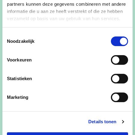
partners kunnen deze gegevens combineren met andere
informatie die u aan ze heeft verstrekt of die ze hebben
verzameld op basis van uw gebruik van hun services.
Toestemmingsselectie
Noodzakelijk
Voorkeuren
Statistieken
Marketing
28/11/23
Herdenkingsplechtigheid 80
Details tonen
jaar bombardement 5 april