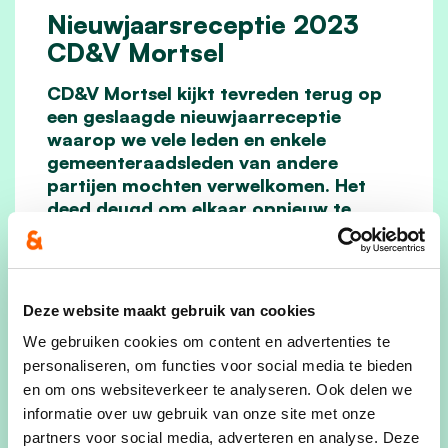
Nieuwjaarsreceptie 2023
CD&V Mortsel
CD&V Mortsel kijkt tevreden terug op
een geslaagde nieuwjaarreceptie
waarop we vele leden en enkele
gemeenteraadsleden van andere
partijen mochten verwelkomen. Het
deed deugd om elkaar opnieuw te
spreken. De boeiende, inspirerende
speech van gastspreker Annelies
Verlinden maakte de middag helemaal
compleet. Ze hield een vurig pleidooi
Deze website maakt gebruik van cookies
voor democratie en de bescherming
We gebruiken cookies om content en advertenties te
van onze samenleving.
personaliseren, om functies voor social media te bieden
en om ons websiteverkeer te analyseren. Ook delen we
lees meer
informatie over uw gebruik van onze site met onze
partners voor social media, adverteren en analyse. Deze