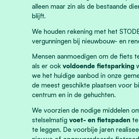
alleen maar zin als de bestaande di
blijft.
We houden rekening met het STODEP
vergunningen bij nieuwbouw- en ren
Mensen aanmoedigen om de fiets te 
als er ook
voldoende fietsparking
w
we het huidige aanbod in onze gem
de meest geschikte plaatsen voor bi
centrum en in de gehuchten.
We voorzien de nodige middelen om
stelselmatig
voet- en fietspaden
te
te leggen. De voorbije jaren realis
nieuwe of opgewaardeerde fietspade