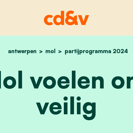
antwerpen
mol
partijprogramma 2024
home
wij in mol voelen ons 
Mol voelen o
veilig