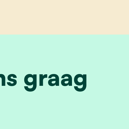
graag veilig
ns graag