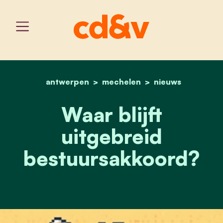
antwerpen
mechelen
home
waar blijft uitgebreid b
nieuws
Waar blijft
uitgebreid
bestuursakkoord?