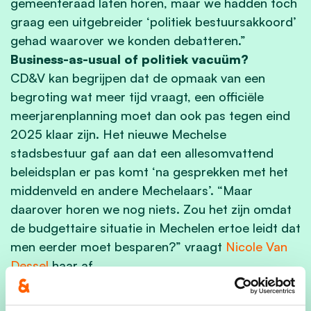
gemeenteraad laten horen, maar we hadden toch
graag een uitgebreider ‘politiek bestuursakkoord’
gehad waarover we konden debatteren.”
Business-as-usual of politiek vacuüm?
CD&V kan begrijpen dat de opmaak van een
begroting wat meer tijd vraagt, een officiële
meerjarenplanning moet dan ook pas tegen eind
2025 klaar zijn. Het nieuwe Mechelse
stadsbestuur gaf aan dat een allesomvattend
beleidsplan er pas komt ‘na gesprekken met het
middenveld en andere Mechelaars’. “Maar
daarover horen we nog niets. Zou het zijn omdat
de budgettaire situatie in Mechelen ertoe leidt dat
men eerder moet besparen?” vraagt
Nicole Van
Dessel
haar af.
We verwijzen tot slot ook naar het recent dossier
van de windmolen in Battel. “Hoewel wij ook voor