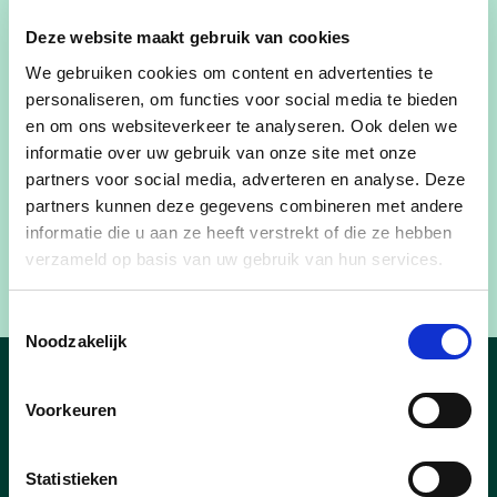
hernieuwbare energie zijn, zijn de lokale inwoners
Deze website maakt gebruik van cookies
zeer bezorgd. Men organiseert dan wel een
We gebruiken cookies om content en advertenties te
infosessie met Ecopower, maar de mensen
personaliseren, om functies voor social media te bieden
hebben weer het gevoel dat dit zonder een echt
en om ons websiteverkeer te analyseren. Ook delen we
participatietraject met de buurt werd beslist.
informatie over uw gebruik van onze site met onze
Inspraak bleek toch net een pijnpunt in de voorbij
partners voor social media, adverteren en analyse. Deze
verkiezingen, Vooruit maakte daar toch ook een
partners kunnen deze gegevens combineren met andere
punt van? Terwijl we nu toch vooral het gevoel
informatie die u aan ze heeft verstrekt of die ze hebben
hebben dat het ‘business-as-usual’ blijft, of dat
verzameld op basis van uw gebruik van hun services.
we in een politiek vacuüm zitten.”
Toestemmingsselectie
Noodzakelijk
Nieuws
Voorkeuren
Statistieken